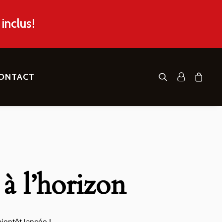
inclus!
ONTACT
 à l’horizon
ientôt lancée !