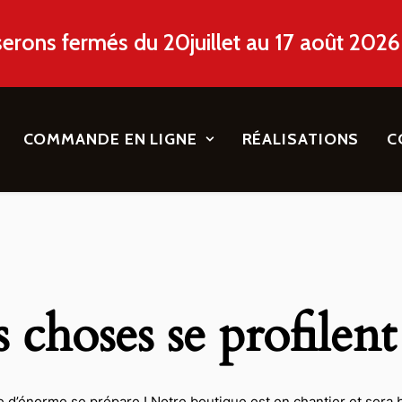
erons fermés du 20juillet au 17 août 2026 
COMMANDE EN LIGNE
RÉALISATIONS
C
choses se profilent
d’énorme se prépare ! Notre boutique est en chantier et sera b