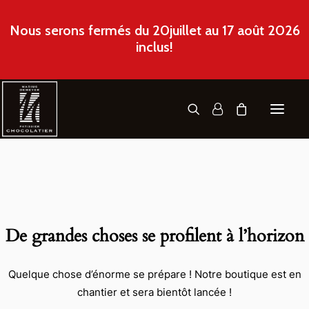
Nous serons fermés du 20juillet au 17 août 2026
inclus!
A PROPOS
COMMANDE EN LIGNE
De grandes choses se profilent à l’horizon
RÉALISATIONS
CONTACT
Quelque chose d’énorme se prépare ! Notre boutique est en
chantier et sera bientôt lancée !