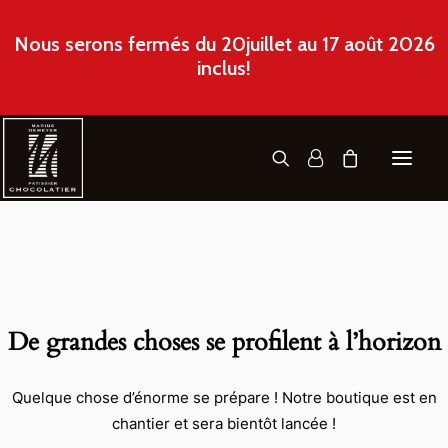
Nous serons fermés du 20juillet au 17 août 2026
inclus!
A PROPOS
COMMANDE EN LIGNE
De grandes choses se profilent à l’horizon
RÉALISATIONS
CONTACT
Quelque chose d’énorme se prépare ! Notre boutique est en
chantier et sera bientôt lancée !